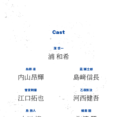
Cast
潔 世一
浦 和希
糸師 凛
凪 誠士郎
内山昂輝
島﨑信長
雪宮剣優
乙夜影汰
江口拓也
河西健吾
烏 旅人
蜂楽 廻