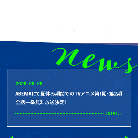
"戦って勝つことが全てではない"多様性の時代におい
この度、ブルーロックのエンディング主題歌を担当さ
てこの作品が放つべきメッセージのことを考えまし
せていただきます。
た。
ブルーロックはアニメを見て好きになった作品ですの
OPテーマとして必要なものは「カオスが極まる」に全
で、そのアニメに華を添えることができる事とても嬉し
て書いてしまっているので、そこに対する俯瞰目線を
く思っています。
個人的に持ちたかったんですよね。
今回のエンディング主題歌「One」は、Snow Manのメ
彼らが選んだゲームなんですよね。行くとこまで行って
ンバー1人1人が歌い繋いでいくミディアムバラードで
くださいよ。
す。
UNISON SQUARE GARDEN×ブルーロック、覚悟の3曲
静かな楽曲の中に込められた、赤よりも蒼く、より熱く
2026. 08. 06
目です。
燃える様な闘争心、夢、 "エゴ"を歌った曲なので、
よろしくお願いします。
ABEMAにて夏休み期間でのTVアニメ第1期・第2期
ブルーロックの世界観にピッタリな曲になっていると
全話一挙無料放送決定！
思います。
DETAIL>
どんなエンディングアニメーションがつくのか今から楽
しみです。
PRODUCT
Snow Man 佐久間大介