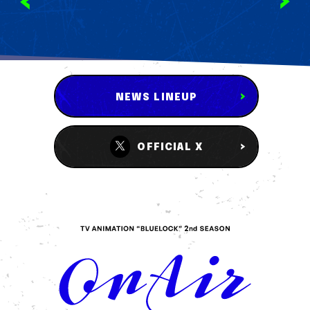
「傍若のカリスマ」
2024.10.2（web）RELEASE
NEWS LINEUP
OFFICIAL X
初回生産限定盤 [CD+BD]