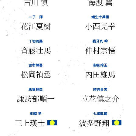
古川 慎
海渡 翼
二子一揮
蟻生十兵衛
花江夏樹
小西克幸
千切豹馬
我牙丸 吟
斉藤壮馬
仲村宗悟
雷市陣吾
御影玲王
松岡禎丞
内田雄馬
馬狼照英
時光青志
諏訪部順一
立花慎之介
氷織 羊
七星虹郎
三上瑛士
波多野翔