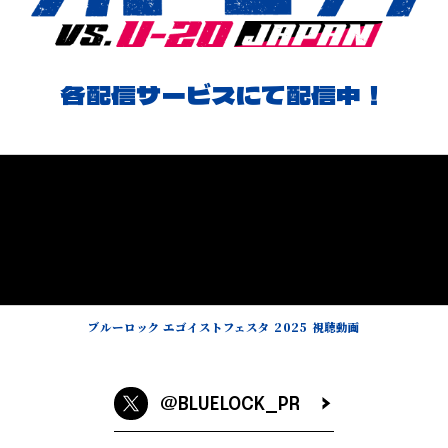
3ピース・ロックバンド。
Instagram
HP
各配信サービスにて配信中！
TikTok
X
X
TikTok
Weibo
YouTube
STARTO ENTERTAINMENT Official Site
HP
COMMENT
ブルーロック エゴイストフェスタ 2025 視聴動画
COMMENT
Q.第１期第1クールOP、第1期第2クールEDに続き、TV
OFFICIAL X
アニメ『ブルーロック』の主題歌を担当するにあたって
の意気込みや楽曲についてのコメントをいただけます
@BLUELOCK_PR
でしょうか。
佐久間大介さんコメント