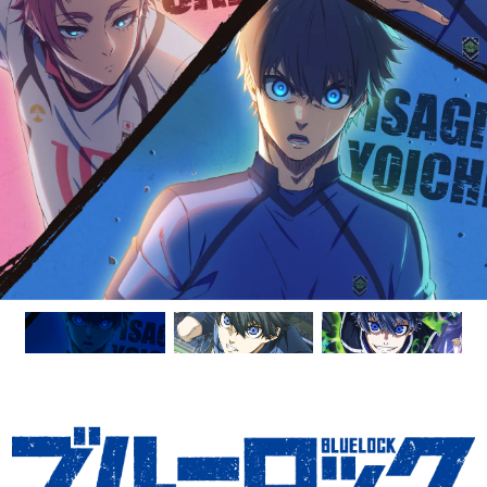
作詞・作曲：田淵智也
Lyrics by JUN (Blue Vintage)
編曲：UNISON SQUARE GARDEN
Composed & Arranged by Sunny, D&H (PURPLE NIGHT)
Mixed by Carlton Lynn (LOTUS LLC)
PROFILE
PROFILE
2008年メジャーデビュー。透明感に溢れながらも個性的
2020年1月22日Snow Man vs SixTONES「D.D. /
なトゲを持つ斎藤宏介のボーカルとエッジが効いたコンビ
Imitation Rain」でデビュー。2021年9月発売 1st
ネーション抜群のバンドアンサンブルが共鳴共存する
Album｢Snow Mania S1｣、2022年9月発売 2nd
ROCK/POPの新世界。キャッチーなメロディラインとアン
Album「Snow Labo. S2」、2023年5月発売 3rd
バランスな３人の個性が織りなす鮮烈なライヴパフォーマ
Album｢i DO ME｣がミリオンセールスを記録。 1st アルバ
ンスでオーディエンスを魅了し続けている。今年バンド結
ムからの3作連続累積ミリオンセールスは、男性アーティス
成20周年を迎え、バンドキャリア史上初のベストアルバム
ト初。24年7月発売 11th Single「BREAKOUT / 君は僕
をリリース、9月からはオールタイムベストツアー「20th
もの」初週106.7万枚を売り上げ、「オリコン週間シングル
BEST MACHINE」を開催。今もなお走り続けている実力派
ランキング」（8月12日付）で1位を獲得。