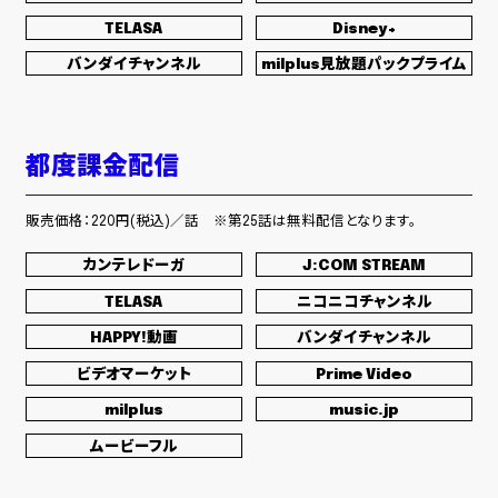
通常盤 [CD]
TELASA
Disney+
¥1,320
(税込)
バンダイチャンネル
milplus見放題パックプライム
TFCC-89783
＜CD収録曲＞全形態共通
都度課金配信
01.
傍若のカリスマ
02.
憂鬱はプリンセス
販売価格：220円(税込)／話 ※第25話は無料配信となります。
カンテレドーガ
J:COM STREAM
＜初回生産限定盤付属Blu-ray＞
TELASA
ニコニコチャンネル
「UNICITY Vol.2」 at Zepp Haneda 2024.03.04
HAPPY!動画
バンダイチャンネル
春が来てぼくら／harmonized finale／mix juiceのいうとおり
ビデオマーケット
Prime Video
／オリオンをなぞる
milplus
music.jp
ムービーフル