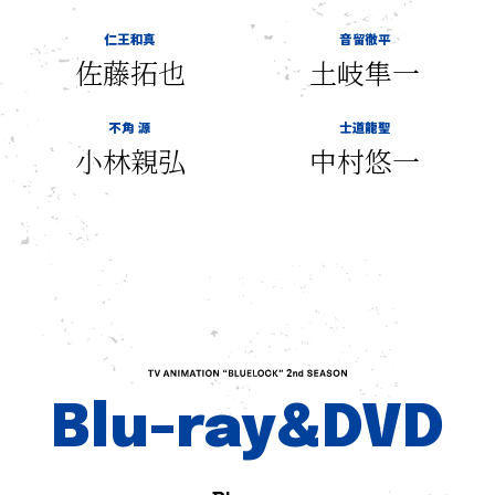
仁王和真
音留徹平
佐藤拓也
土岐隼一
不角 源
士道龍聖
小林親弘
中村悠一
Blu-ray&DVD