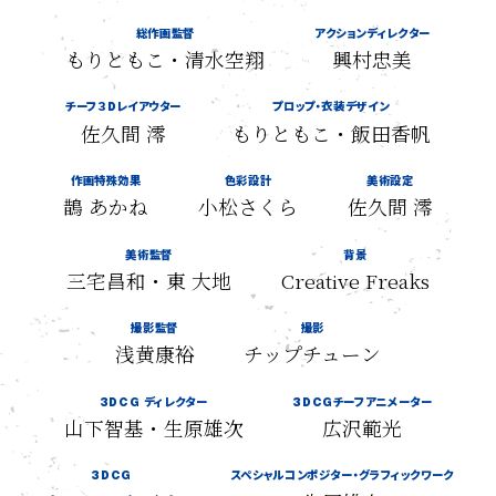
総作画監督
アクションディレクター
もりともこ・清水空翔
興村忠美
チーフ３Dレイアウター
プロップ・衣装デザイン
佐久間 澪
もりともこ・飯田香帆
作画特殊効果
色彩設計
美術設定
鵲 あかね
小松さくら
佐久間 澪
美術監督
背景
三宅昌和・東 大地
Creative Freaks
撮影監督
撮影
浅黄康裕
チップチューン
3DCG ディレクター
3DCGチーフアニメーター
山下智基・生原雄次
広沢範光
3DCG
スペシャルコンポジター・グラフィックワーク