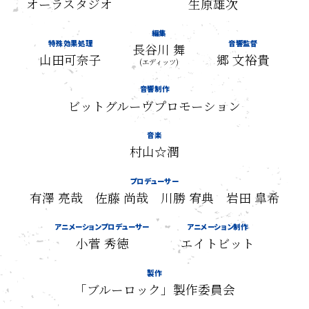
オーラスタジオ
生原雄次
編集
特殊効果処理
音響監督
長谷川 舞
山田可奈子
郷 文裕貴
(エディッツ)
音響制作
ビットグルーヴプロモーション
音楽
村山☆潤
プロデューサー
有澤 亮哉 佐藤 尚哉 川勝 宥典 岩田 皐希
アニメーションプロデューサー
アニメーション制作
小菅 秀徳
エイトビット
製作
「ブルーロック」製作委員会