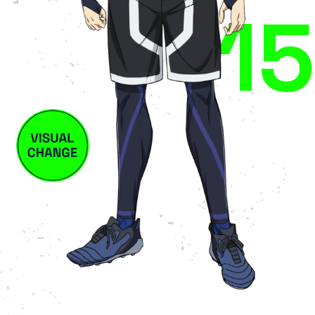
十兵衛
アンリ
吟
栗夢
・
108
44
69
99
63
33
88
95
53
23
27
10
16
18
15
3
2
7
1
愛空