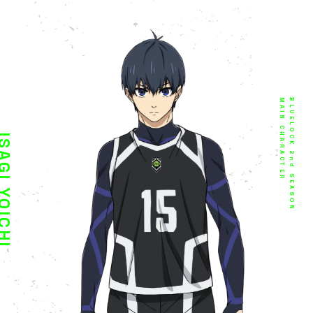
MAIN CHARACTER
MAIN CHARACTER
MAIN CHARACTER
MAIN CHARACTER
MAIN CHARACTER
MAIN CHARACTER
MAIN CHARACTER
MAIN CHARACTER
MAIN CHARACTER
MAIN CHARACTER
MAIN CHARACTER
MAIN CHARACTER
MAIN CHARACTER
MAIN CHARACTER
MAIN CHARACTER
MAIN CHARACTER
MAIN CHARACTER
MAIN CHARACTER
MAIN CHARACTER
MAIN CHARACTER
MAIN CHARACTER
MAIN CHARACTER
MAIN CHARACTER
MAIN CHARACTER
MAIN CHARACTER
MAIN CHARACTER
MAIN CHARACTER
MAIN CHARACTER
MAIN CHARACTER
MAIN CHARACTER
MAIN CHARACTER
MAIN CHARACTER
MAIN CHARACTER
BLUELOCK 2nd SEASON
BLUELOCK 2nd SEASON
BLUELOCK 2nd SEASON
BLUELOCK 2nd SEASON
BLUELOCK 2nd SEASON
BLUELOCK 2nd SEASON
BLUELOCK 2nd SEASON
BLUELOCK 2nd SEASON
BLUELOCK 2nd SEASON
BLUELOCK 2nd SEASON
BLUELOCK 2nd SEASON
BLUELOCK 2nd SEASON
BLUELOCK 2nd SEASON
BLUELOCK 2nd SEASON
BLUELOCK 2nd SEASON
BLUELOCK 2nd SEASON
BLUELOCK 2nd SEASON
BLUELOCK 2nd SEASON
BLUELOCK 2nd SEASON
BLUELOCK 2nd SEASON
BLUELOCK 2nd SEASON
BLUELOCK 2nd SEASON
BLUELOCK 2nd SEASON
BLUELOCK 2nd SEASON
BLUELOCK 2nd SEASON
BLUELOCK 2nd SEASON
BLUELOCK 2nd SEASON
BLUELOCK 2nd SEASON
BLUELOCK 2nd SEASON
BLUELOCK 2nd SEASON
BLUELOCK 2nd SEASON
BLUELOCK 2nd SEASON
BLUELOCK 2nd SEASON
潔
糸師
凪
雪宮
乙夜
烏
蜂楽
二子
蟻生
千切
我牙丸
雷市
御影
馬狼
時光
氷織
七星
剣城
五十嵐
帝襟
糸師
閃堂
超
狐里
若月
颯
蛇来
仁王
音留
不角
士道
オリヴァ
絵心
GI YOICHI
SHI RIN
 SEISHIRO
MIYA KENYU
YA EITA
SU TABITO
IRA MEGURU
KO IKKI
U JYUBEI
IRI HYOMA
AMARU GIN
CHI JINGO
AGE REO
OU SHOUEI
MITSU AOSHI
ORI YO
SE NIJIRO
GI ZANTETSU
ASHI GURIMU
ERI ANRI
SHI SAE
VER AIKU
DOU SHUTO
U KENTO
NEZATO TERU
SUKI ITSUKI
ATE HARU
AI MIROKU
U KAZUMA
U TEPPEI
AKU GEN
OU RYUSEI
 JINPACHI
世一
誠士郎
旅人
健人
波留
凛
剣優
影汰
廻
一揮
豹馬
陣吾
玲王
照英
青志
羊
虹郎
斬鉄
冴
秋人
輝
樹
弥勒
和真
徹平
源
龍聖
甚八