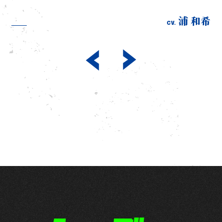
立花慎之介
江口拓也
花江夏樹
内田雄馬
古川 慎
市川 蒼
櫻井孝宏
中村悠一
諏訪部順一
内山昂輝
斉藤壮馬
浦 和希
島﨑信長
海渡 翼