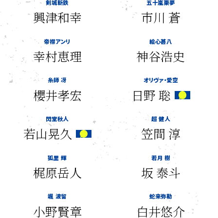
剣城斬鉄
五十嵐栗夢
興津和幸
市川 蒼
帝襟アンリ
絵心甚八
幸村恵理
神谷浩史
糸師 冴
オリヴァ・愛空
櫻井孝宏
日野 聡
閃堂秋人
超 健人
若山晃久
笠間 淳
狐里 輝
若月 樹
梶原岳人
坂 泰斗
颯 波留
蛇来弥勒
小野賢章
白井悠介