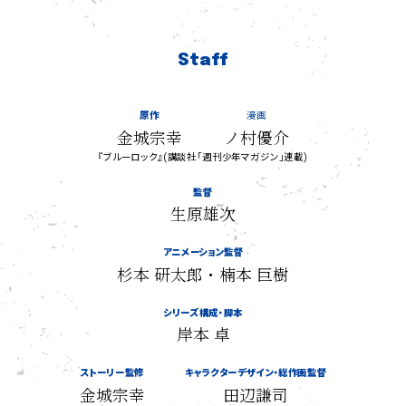
Staff
原作
漫画
金城宗幸
ノ村優介
『ブルーロック』(講談社「週刊少年マガジン」連載)
監督
生原雄次
アニメーション監督
杉本 研太郎・楠本 巨樹
シリーズ構成・脚本
岸本 卓
ストーリー監修
キャラクターデザイン・総作画監督
金城宗幸
田辺謙司