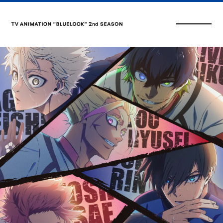
Q1. 本作品の印象を教えてください。
Q2. 演じるキャラクターの印象と演じるうえでの意気込みを教
えてください。
OPENING THEME
ENDING THEME
UNISON SQUARE GARDEN
Snow Man
「傍若のカリスマ」
「One」