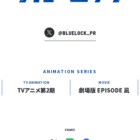
@BLUELOCK_PR
ANIMATION SERIES
TV ANIMATION
MOVIE
TVアニメ第2期
劇場版 EPISODE 凪
SHARE