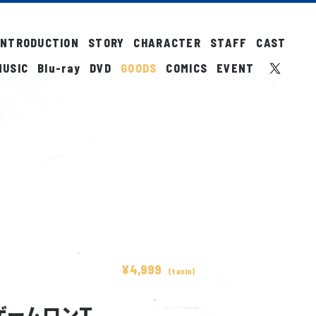
INTRODUCTION
STORY
CHARACTER
STAFF
CAST
MUSIC
Blu-ray
DVD
GOODS
COMICS
EVENT
HOME
NEWS
ON AIR
GLOBAL STREAMING
INTRODUCTION
STORY
CHARACTER
STAFF
CAST
CAST COMMENT
MOVIE
MINI ANIME
MUSIC
Blu-ray
¥4,999
(taxin)
DVD
GOODS
COMICS
ゲームロンＴ