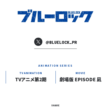
@BLUELOCK_PR
ANIMATION SERIES
TV ANIMATION
MOVIE
TVアニメ第2期
劇場版 EPISODE 凪
SHARE