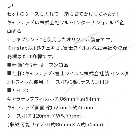
HOME
し！
セットのケースに入れて一緒におでかけしちゃおう！
NEWS
キャラナップは株式会社ソル・インターナショナルが企
ON AIR
画する
GLOBAL STREAMING
チェキプリント™を使用したオリジナル製品です。
INTRODUCTION
※instaxおよびチェキは、富士フイルム株式会社の登録
STORY
商標または商標です。
■種類：全7種 オープン商品
CHARACTER
■仕様：キャラナップ・富士フイルム株式会社製 インスタ
STAFF
ントフィルム使用、ケース・PVC製、ナスカン付き
CAST
■サイズ：
CAST COMMENT
キャラナップフィルム・約86mm×約54mm
MOVIE
キャラナップ画面・約62mm×約46mm
MINI ANIME
ケース・H約120mm×W約77mm
（収納可能サイズ・H約86mm×W約54mm)
MUSIC
Blu-ray