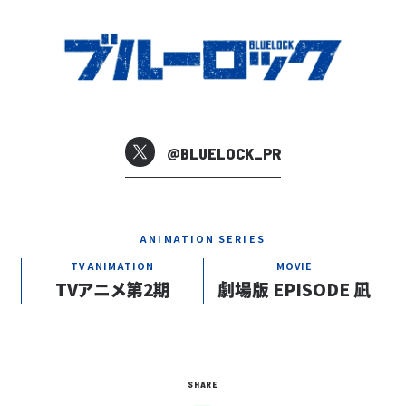
@BLUELOCK_PR
ANIMATION SERIES
TV ANIMATION
MOVIE
TVアニメ第2期
劇場版 EPISODE 凪
SHARE