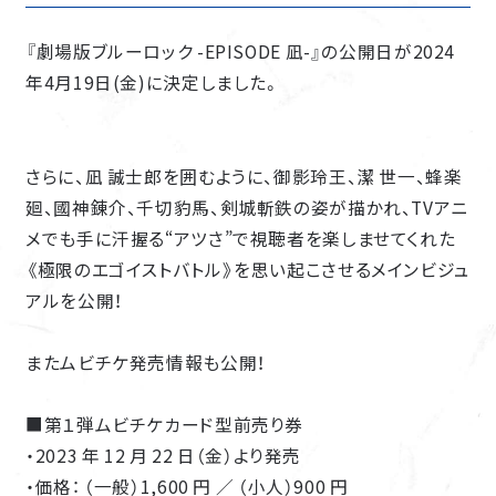
『劇場版ブルーロック -EPISODE 凪-』の公開日が2024
年4月19日(金)に決定しました。
さらに、凪 誠士郎を囲むように、御影玲王、潔 世一、蜂楽
廻、國神錬介、千切豹馬、剣城斬鉄の姿が描かれ、TVアニ
メでも手に汗握る“アツさ”で視聴者を楽しませてくれた
《極限のエゴイストバトル》を思い起こさせるメインビジュ
アルを公開！
またムビチケ発売情報も公開！
■第１弾ムビチケカード型前売り券
・2023 年 12 月 22 日（金）より発売
・価格： （一般）1,600 円 ／ （小人）900 円