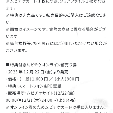
※ムビチケカード 1 枚につき、クリアファイル 1 枚が付き
CAST
ます。
※特典は非売品です。転売目的のご購入はご遠慮くださ
CAST COMMENT
い。
MOVIE
※画像はイメージです。実際の商品と異なる場合がござ
MINI ANIME
います。
MUSIC
※舞台挨拶等、特別興行にはご利用いただけない場合が
Blu-ray
ございます。
DVD
■特典付きムビチケオンライン前売り券
GOODS
・2023 年 12 月 22 日（金）より発売
COMICS
・価格： （一般）1,600 円 ／ （小人）900 円
EVENT
・特典：スマートフォン＆PC 壁紙
・販売場所：ムビチケサイト（12/22（金）
00:00（=12/21（木）24:00～）より発売）
※オンライン券のためムビチケカードは手に入りません。