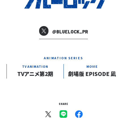
@BLUELOCK_PR
ANIMATION SERIES
TV ANIMATION
MOVIE
TVアニメ第2期
劇場版 EPISODE 凪
SHARE