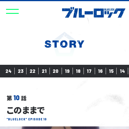
24
23
22
21
20
19
18
17
16
15
14
10
第
話
このままで
“BLUELOCK“ EPISODE 10