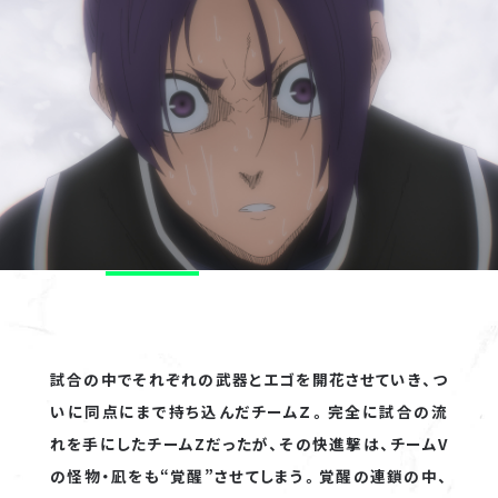
HOME
NEWS
ON AIR
GLOBAL STREAMING
INTRODUCTION
試合の中でそれぞれの武器とエゴを開花させていき、つ
STORY
いに同点にまで持ち込んだチームＺ。完全に試合の流
CHARACTER
れを手にしたチームZだったが、その快進撃は、チームV
STAFF
の怪物・凪をも“覚醒”させてしまう。覚醒の連鎖の中、
CAST